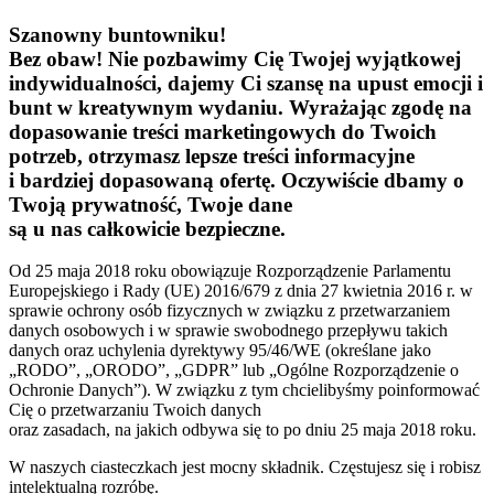
Szanowny buntowniku!
Bez obaw! Nie pozbawimy Cię Twojej wyjątkowej
indywidualności, dajemy Ci szansę na upust emocji i
bunt w kreatywnym wydaniu. Wyrażając zgodę na
dopasowanie treści marketingowych do Twoich
potrzeb, otrzymasz lepsze treści informacyjne
i bardziej dopasowaną ofertę. Oczywiście dbamy o
Twoją prywatność, Twoje dane
są u nas całkowicie bezpieczne.
Od 25 maja 2018 roku obowiązuje Rozporządzenie Parlamentu
Europejskiego i Rady (UE) 2016/679 z dnia 27 kwietnia 2016 r. w
sprawie ochrony osób fizycznych w związku z przetwarzaniem
danych osobowych i w sprawie swobodnego przepływu takich
danych oraz uchylenia dyrektywy 95/46/WE (określane jako
„RODO”, „ORODO”, „GDPR” lub „Ogólne Rozporządzenie o
Ochronie Danych”). W związku z tym chcielibyśmy poinformować
Cię o przetwarzaniu Twoich danych
oraz zasadach, na jakich odbywa się to po dniu 25 maja 2018 roku.
W naszych ciasteczkach jest mocny składnik. Częstujesz się i robisz
intelektualną rozróbę.