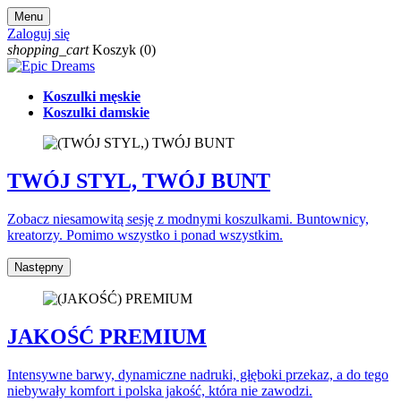
Menu
Zaloguj się
shopping_cart
Koszyk
(0)
Koszulki męskie
Koszulki damskie
TWÓJ STYL,
TWÓJ BUNT
Zobacz niesamowitą sesję z modnymi koszulkami. Buntownicy,
kreatorzy. Pomimo wszystko i ponad wszystkim.
Następny
JAKOŚĆ
PREMIUM
Intensywne barwy, dynamiczne nadruki, głęboki przekaz, a do tego
niebywały komfort i polska jakość, która nie zawodzi.