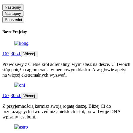
Następny
Następny
Poprzedni
Nowe
Projekty
167,30 zł
Więcej
Prawdziwy z Ciebie król adrenaliny, wymiatasz na desce. U Twoich
stóp potężna aglomeracja w neonowym blasku. A w głowie apetyt
na więcej ekstremalnych wyzwań.
167,30 zł
Więcej
Z przyjemnością karmisz swoją rogatą duszę. Bliżej Ci do
przerażających stworzeń niż anielskich istot, bo w Twoje DNA
wpisany jest bunt.