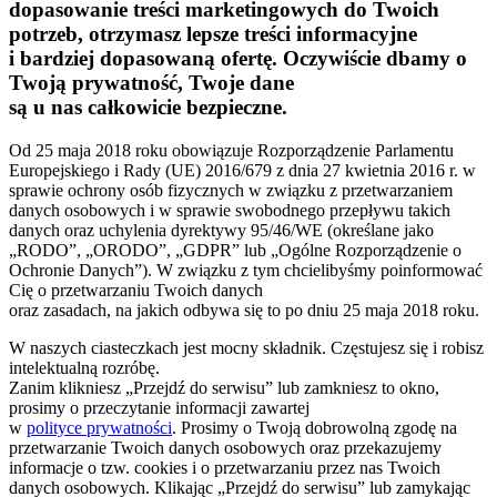
dopasowanie treści marketingowych do Twoich
potrzeb, otrzymasz lepsze treści informacyjne
i bardziej dopasowaną ofertę. Oczywiście dbamy o
Twoją prywatność, Twoje dane
są u nas całkowicie bezpieczne.
Od 25 maja 2018 roku obowiązuje Rozporządzenie Parlamentu
Europejskiego i Rady (UE) 2016/679 z dnia 27 kwietnia 2016 r. w
sprawie ochrony osób fizycznych w związku z przetwarzaniem
danych osobowych i w sprawie swobodnego przepływu takich
danych oraz uchylenia dyrektywy 95/46/WE (określane jako
„RODO”, „ORODO”, „GDPR” lub „Ogólne Rozporządzenie o
Ochronie Danych”). W związku z tym chcielibyśmy poinformować
Cię o przetwarzaniu Twoich danych
oraz zasadach, na jakich odbywa się to po dniu 25 maja 2018 roku.
W naszych ciasteczkach jest mocny składnik. Częstujesz się i robisz
intelektualną rozróbę.
Zanim klikniesz „Przejdź do serwisu” lub zamkniesz to okno,
prosimy o przeczytanie informacji zawartej
w
polityce prywatności
. Prosimy o Twoją dobrowolną zgodę na
przetwarzanie Twoich danych osobowych oraz przekazujemy
informacje o tzw. cookies i o przetwarzaniu przez nas Twoich
danych osobowych. Klikając „Przejdź do serwisu” lub zamykając